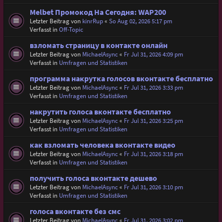
Melbet Промокод На Сегодня: WAP200
Letzter Beitrag von
kinrRup
«
So Aug 02, 2026 5:17 pm
Verfasst in
Off-Topic
взломать страницу в контакте онлайн
Letzter Beitrag von
MichaelAsync
«
Fr Jul 31, 2026 4:09 pm
Verfasst in
Umfragen und Statistiken
программа накрутка голосов вконтакте бесплатно
Letzter Beitrag von
MichaelAsync
«
Fr Jul 31, 2026 3:33 pm
Verfasst in
Umfragen und Statistiken
накрутить голоса вконтакте бесплатно
Letzter Beitrag von
MichaelAsync
«
Fr Jul 31, 2026 3:25 pm
Verfasst in
Umfragen und Statistiken
как взломать человека вконтакте видео
Letzter Beitrag von
MichaelAsync
«
Fr Jul 31, 2026 3:18 pm
Verfasst in
Umfragen und Statistiken
получить голоса вконтакте дешево
Letzter Beitrag von
MichaelAsync
«
Fr Jul 31, 2026 3:10 pm
Verfasst in
Umfragen und Statistiken
голоса вконтакте без смс
Letzter Beitrag von
MichaelAsync
«
Fr Jul 31, 2026 3:02 pm