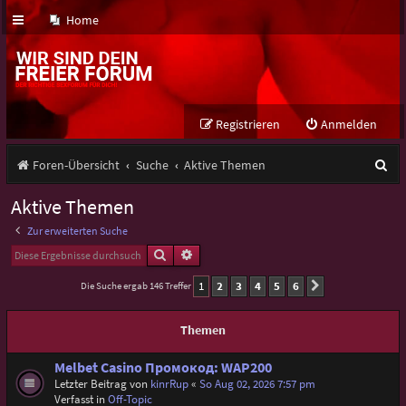
Home
Registrieren
Anmelden
S
Foren-Übersicht
Suche
Aktive Themen
u
Aktive Themen
c
Zur erweiterten Suche
h
Suche
Erweiterte Suche
e
1
2
3
4
5
6
Die Suche ergab 146 Treffer
Nächste
Themen
Melbet Casino Промокод: WAP200
Letzter Beitrag von
kinrRup
«
So Aug 02, 2026 7:57 pm
Verfasst in
Off-Topic