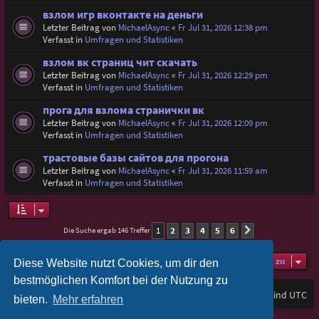
взлом игр вконтакте на деньги
Letzter Beitrag von
MichaelAsync
«
Fr Jul 31, 2026 12:38 pm
Verfasst in
Umfragen und Statistiken
взлом вк страниц чит скачать
Letzter Beitrag von
MichaelAsync
«
Fr Jul 31, 2026 12:29 pm
Verfasst in
Umfragen und Statistiken
прога для взлома странички вк
Letzter Beitrag von
MichaelAsync
«
Fr Jul 31, 2026 12:09 pm
Verfasst in
Umfragen und Statistiken
трастовые базы сайтов для прогона
Letzter Beitrag von
MichaelAsync
«
Fr Jul 31, 2026 11:59 am
Verfasst in
Umfragen und Statistiken
1
2
3
4
5
6
Die Suche ergab 146 Treffer
Nächste
Gehe zu
Diese Website nutzt Cookies, um dir den
bestmöglichen Komfort bei der Nutzung zu
Foren-Übersicht
Alle Zeiten sind
UTC
bieten.
Mehr erfahren