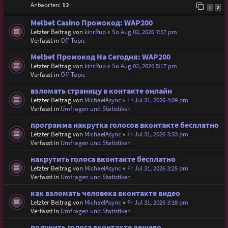
Antworten:
12
1
2
Melbet Casino Промокод: WAP200
Letzter Beitrag von
kinrRup
«
So Aug 02, 2026 7:57 pm
Verfasst in
Off-Topic
Melbet Промокод На Сегодня: WAP200
Letzter Beitrag von
kinrRup
«
So Aug 02, 2026 5:17 pm
Verfasst in
Off-Topic
взломать страницу в контакте онлайн
Letzter Beitrag von
MichaelAsync
«
Fr Jul 31, 2026 4:09 pm
Verfasst in
Umfragen und Statistiken
программа накрутка голосов вконтакте бесплатно
Letzter Beitrag von
MichaelAsync
«
Fr Jul 31, 2026 3:33 pm
Verfasst in
Umfragen und Statistiken
накрутить голоса вконтакте бесплатно
Letzter Beitrag von
MichaelAsync
«
Fr Jul 31, 2026 3:25 pm
Verfasst in
Umfragen und Statistiken
как взломать человека вконтакте видео
Letzter Beitrag von
MichaelAsync
«
Fr Jul 31, 2026 3:18 pm
Verfasst in
Umfragen und Statistiken
получить голоса вконтакте дешево