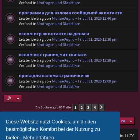
Verfasst in
Umfragen und Statistiken
программа для взлома сообщений вконтакте
Letzter Beitrag von
MichaelAsync
«
Fr Jul 31, 2026 12:46 pm
Verfasst in
Umfragen und Statistiken
взлом игр вконтакте на деньги
Letzter Beitrag von
MichaelAsync
«
Fr Jul 31, 2026 12:38 pm
Verfasst in
Umfragen und Statistiken
взлом вк страниц чит скачать
Letzter Beitrag von
MichaelAsync
«
Fr Jul 31, 2026 12:29 pm
Verfasst in
Umfragen und Statistiken
прога для взлома странички вк
Letzter Beitrag von
MichaelAsync
«
Fr Jul 31, 2026 12:09 pm
Verfasst in
Umfragen und Statistiken
1
2
3
4
Die Suche ergab 85 Treffer
Nächste
Gehe zu
Diese Website nutzt Cookies, um dir den
bestmöglichen Komfort bei der Nutzung zu
Foren-Übersicht
Alle Zeiten sind
UTC
bieten.
Mehr erfahren