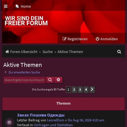
Home
Registrieren
Anmelden
S
Foren-Übersicht
Suche
Aktive Themen
u
Aktive Themen
c
Zur erweiterten Suche
h
Suche
Erweiterte Suche
e
1
2
3
4
Die Suche ergab 85 Treffer
Nächste
Themen
Заказ Пошива Одежды
Letzter Beitrag von
LeonelDom
«
Do Aug 06, 2026 4:20 am
Verfasst in
Umfragen und Statistiken