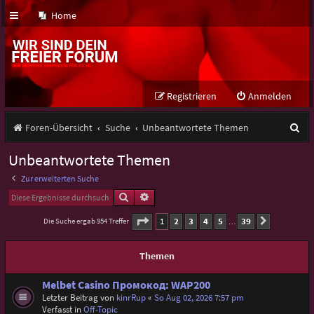
Home
Registrieren
Anmelden
S
Foren-Übersicht
Suche
Unbeantwortete Themen
u
Unbeantwortete Themen
c
Zur erweiterten Suche
h
Suche
Erweiterte Suche
e
Seite
1
von
39
1
2
3
4
5
39
Die Suche ergab 954 Treffer
Nächste
…
Themen
Melbet Casino Промокод: WAP200
Letzter Beitrag von
kinrRup
«
So Aug 02, 2026 7:57 pm
Verfasst in
Off-Topic