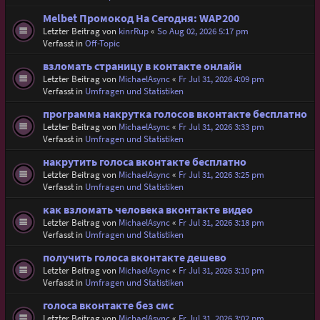
Melbet Промокод На Сегодня: WAP200
Letzter Beitrag von
kinrRup
«
So Aug 02, 2026 5:17 pm
Verfasst in
Off-Topic
взломать страницу в контакте онлайн
Letzter Beitrag von
MichaelAsync
«
Fr Jul 31, 2026 4:09 pm
Verfasst in
Umfragen und Statistiken
программа накрутка голосов вконтакте бесплатно
Letzter Beitrag von
MichaelAsync
«
Fr Jul 31, 2026 3:33 pm
Verfasst in
Umfragen und Statistiken
накрутить голоса вконтакте бесплатно
Letzter Beitrag von
MichaelAsync
«
Fr Jul 31, 2026 3:25 pm
Verfasst in
Umfragen und Statistiken
как взломать человека вконтакте видео
Letzter Beitrag von
MichaelAsync
«
Fr Jul 31, 2026 3:18 pm
Verfasst in
Umfragen und Statistiken
получить голоса вконтакте дешево
Letzter Beitrag von
MichaelAsync
«
Fr Jul 31, 2026 3:10 pm
Verfasst in
Umfragen und Statistiken
голоса вконтакте без смс
Letzter Beitrag von
MichaelAsync
«
Fr Jul 31, 2026 3:02 pm