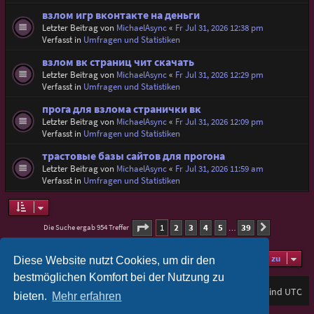
взлом игр вконтакте на деньги
Letzter Beitrag von
MichaelAsync
«
Fr Jul 31, 2026 12:38 pm
Verfasst in
Umfragen und Statistiken
взлом вк страниц чит скачать
Letzter Beitrag von
MichaelAsync
«
Fr Jul 31, 2026 12:29 pm
Verfasst in
Umfragen und Statistiken
прога для взлома странички вк
Letzter Beitrag von
MichaelAsync
«
Fr Jul 31, 2026 12:09 pm
Verfasst in
Umfragen und Statistiken
трастовые базы сайтов для прогона
Letzter Beitrag von
MichaelAsync
«
Fr Jul 31, 2026 11:59 am
Verfasst in
Umfragen und Statistiken
Seite
1
von
39
1
2
3
4
5
39
Die Suche ergab 954 Treffer
Nächste
…
Gehe zu
Diese Website nutzt Cookies, um dir den
bestmöglichen Komfort bei der Nutzung zu
Foren-Übersicht
Alle Zeiten sind
UTC
bieten.
Mehr erfahren