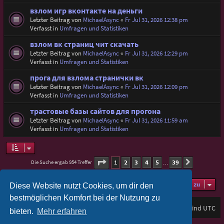
взлом игр вконтакте на деньги
Letzter Beitrag von
MichaelAsync
«
Fr Jul 31, 2026 12:38 pm
Verfasst in
Umfragen und Statistiken
взлом вк страниц чит скачать
Letzter Beitrag von
MichaelAsync
«
Fr Jul 31, 2026 12:29 pm
Verfasst in
Umfragen und Statistiken
прога для взлома странички вк
Letzter Beitrag von
MichaelAsync
«
Fr Jul 31, 2026 12:09 pm
Verfasst in
Umfragen und Statistiken
трастовые базы сайтов для прогона
Letzter Beitrag von
MichaelAsync
«
Fr Jul 31, 2026 11:59 am
Verfasst in
Umfragen und Statistiken
Seite
1
von
39
1
2
3
4
5
39
Die Suche ergab 954 Treffer
Nächste
…
Gehe zu
Diese Website nutzt Cookies, um dir den
bestmöglichen Komfort bei der Nutzung zu
Foren-Übersicht
Alle Zeiten sind
UTC
bieten.
Mehr erfahren