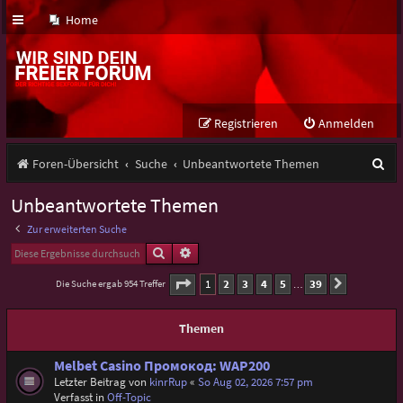
Home
Registrieren
Anmelden
S
Foren-Übersicht
Suche
Unbeantwortete Themen
u
Unbeantwortete Themen
c
Zur erweiterten Suche
h
Suche
Erweiterte Suche
e
Seite
1
von
39
1
2
3
4
5
39
Die Suche ergab 954 Treffer
Nächste
…
Themen
Melbet Casino Промокод: WAP200
Letzter Beitrag von
kinrRup
«
So Aug 02, 2026 7:57 pm
Verfasst in
Off-Topic