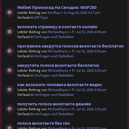
Melbet Промокод На Сегодня: WAP200
Letzter Beitrag von
kinrRup
«
So Aug 02, 2026 5:17 pm
Verfasst in
Off-Topic
взломать страницу в контакте онлайн
Letzter Beitrag von
MichaelAsync
«
Fr Jul 31, 2026 4:09 pm
Verfasst in
Umfragen und Statistiken
программа накрутка голосов вконтакте бесплатно
Letzter Beitrag von
MichaelAsync
«
Fr Jul 31, 2026 3:33 pm
Verfasst in
Umfragen und Statistiken
накрутить голоса вконтакте бесплатно
Letzter Beitrag von
MichaelAsync
«
Fr Jul 31, 2026 3:25 pm
Verfasst in
Umfragen und Statistiken
как взломать человека вконтакте видео
Letzter Beitrag von
MichaelAsync
«
Fr Jul 31, 2026 3:18 pm
Verfasst in
Umfragen und Statistiken
получить голоса вконтакте дешево
Letzter Beitrag von
MichaelAsync
«
Fr Jul 31, 2026 3:10 pm
Verfasst in
Umfragen und Statistiken
голоса вконтакте без смс
Letzter Beitrag von
MichaelAsync
«
Fr Jul 31, 2026 3:02 pm