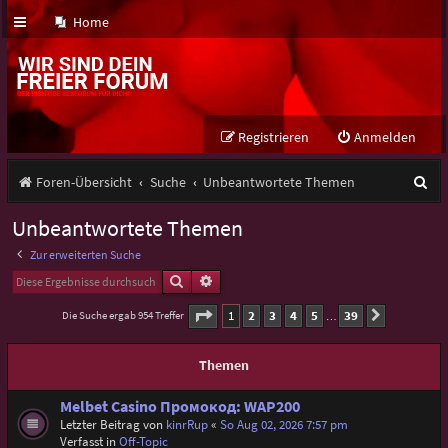
Home
Registrieren
Anmelden
S
Foren-Übersicht
Suche
Unbeantwortete Themen
u
Unbeantwortete Themen
c
Zur erweiterten Suche
h
Suche
Erweiterte Suche
e
Seite
1
von
39
1
2
3
4
5
39
Die Suche ergab 954 Treffer
Nächste
…
Themen
Melbet Casino Промокод: WAP200
Letzter Beitrag von
kinrRup
«
So Aug 02, 2026 7:57 pm
Verfasst in
Off-Topic