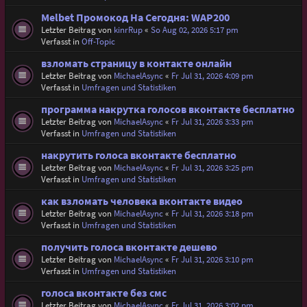
Melbet Промокод На Сегодня: WAP200
Letzter Beitrag von
kinrRup
«
So Aug 02, 2026 5:17 pm
Verfasst in
Off-Topic
взломать страницу в контакте онлайн
Letzter Beitrag von
MichaelAsync
«
Fr Jul 31, 2026 4:09 pm
Verfasst in
Umfragen und Statistiken
программа накрутка голосов вконтакте бесплатно
Letzter Beitrag von
MichaelAsync
«
Fr Jul 31, 2026 3:33 pm
Verfasst in
Umfragen und Statistiken
накрутить голоса вконтакте бесплатно
Letzter Beitrag von
MichaelAsync
«
Fr Jul 31, 2026 3:25 pm
Verfasst in
Umfragen und Statistiken
как взломать человека вконтакте видео
Letzter Beitrag von
MichaelAsync
«
Fr Jul 31, 2026 3:18 pm
Verfasst in
Umfragen und Statistiken
получить голоса вконтакте дешево
Letzter Beitrag von
MichaelAsync
«
Fr Jul 31, 2026 3:10 pm
Verfasst in
Umfragen und Statistiken
голоса вконтакте без смс
Letzter Beitrag von
MichaelAsync
«
Fr Jul 31, 2026 3:02 pm