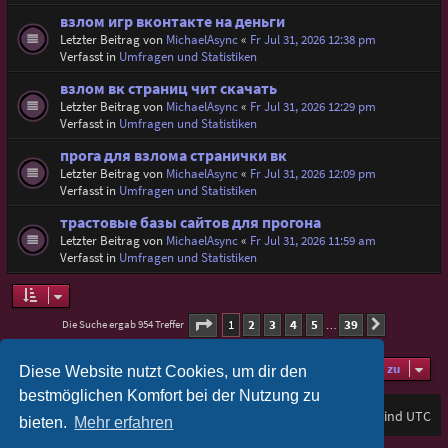
взлом игр вконтакте на деньги
Letzter Beitrag von
MichaelAsync
«
Fr Jul 31, 2026 12:38 pm
Verfasst in
Umfragen und Statistiken
взлом вк страниц чит скачать
Letzter Beitrag von
MichaelAsync
«
Fr Jul 31, 2026 12:29 pm
Verfasst in
Umfragen und Statistiken
прога для взлома странички вк
Letzter Beitrag von
MichaelAsync
«
Fr Jul 31, 2026 12:09 pm
Verfasst in
Umfragen und Statistiken
трастовые базы сайтов для прогона
Letzter Beitrag von
MichaelAsync
«
Fr Jul 31, 2026 11:59 am
Verfasst in
Umfragen und Statistiken
Seite
1
von
39
1
2
3
4
5
39
Die Suche ergab 954 Treffer
Nächste
…
Gehe zu
Diese Website nutzt Cookies, um dir den
bestmöglichen Komfort bei der Nutzung zu
Foren-Übersicht
Alle Zeiten sind
UTC
bieten.
Mehr erfahren