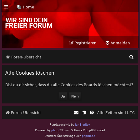
Home
Registrieren
Anmelden
S
Foren-Übersicht
u
Alle Cookies löschen
c
h
Bist du dir sicher, dass du alle Cookies des Boards löschen möchtest?
e
Foren-Übersicht
Alle Zeiten sind
UTC
Purplexion style by
Ian Bradley
Powered by
phpBB
® Forum Software © phpBB Limited
Deutsche Übersetzung durch
phpBB.de