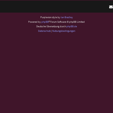
Purplexion style by
Ian Bradley
Powered by
phpBB
® Forum Software © phpBB Limited
Deutsche Übersetzung durch
phpBB.de
Datenschutz
|
Nutzungsbedingungen