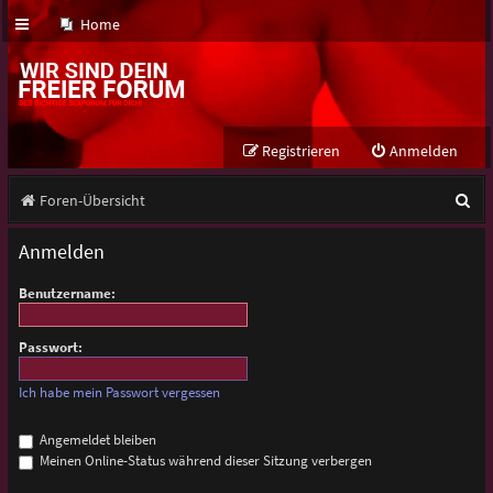
Home
Registrieren
Anmelden
S
Foren-Übersicht
u
Anmelden
c
Benutzername:
h
e
Passwort:
Ich habe mein Passwort vergessen
Angemeldet bleiben
Meinen Online-Status während dieser Sitzung verbergen