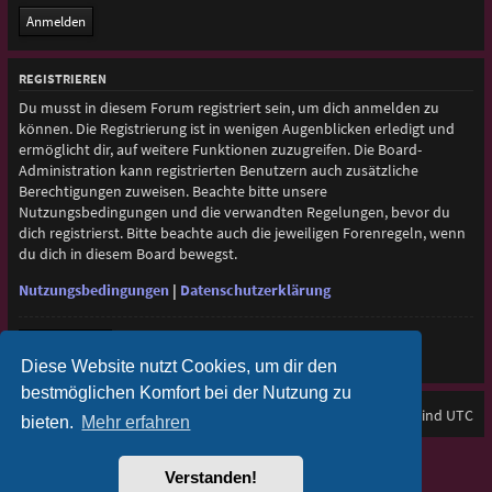
REGISTRIEREN
Du musst in diesem Forum registriert sein, um dich anmelden zu
können. Die Registrierung ist in wenigen Augenblicken erledigt und
ermöglicht dir, auf weitere Funktionen zuzugreifen. Die Board-
Administration kann registrierten Benutzern auch zusätzliche
Berechtigungen zuweisen. Beachte bitte unsere
Nutzungsbedingungen und die verwandten Regelungen, bevor du
dich registrierst. Bitte beachte auch die jeweiligen Forenregeln, wenn
du dich in diesem Board bewegst.
Nutzungsbedingungen
|
Datenschutzerklärung
Registrieren
Diese Website nutzt Cookies, um dir den
bestmöglichen Komfort bei der Nutzung zu
Foren-Übersicht
Alle Zeiten sind
UTC
bieten.
Mehr erfahren
Purplexion style by
Ian Bradley
Verstanden!
Powered by
phpBB
® Forum Software © phpBB Limited