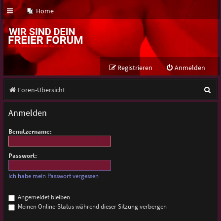
Home
Registrieren
Anmelden
S
Foren-Übersicht
u
Anmelden
c
Benutzername:
h
e
Passwort:
Ich habe mein Passwort vergessen
Angemeldet bleiben
Meinen Online-Status während dieser Sitzung verbergen