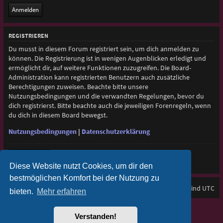
REGISTRIEREN
Du musst in diesem Forum registriert sein, um dich anmelden zu
können. Die Registrierung ist in wenigen Augenblicken erledigt und
ermöglicht dir, auf weitere Funktionen zuzugreifen. Die Board-
Administration kann registrierten Benutzern auch zusätzliche
Berechtigungen zuweisen. Beachte bitte unsere
Nutzungsbedingungen und die verwandten Regelungen, bevor du
dich registrierst. Bitte beachte auch die jeweiligen Forenregeln, wenn
du dich in diesem Board bewegst.
Nutzungsbedingungen
|
Datenschutzerklärung
Registrieren
Diese Website nutzt Cookies, um dir den
bestmöglichen Komfort bei der Nutzung zu
Foren-Übersicht
Alle Zeiten sind
UTC
bieten.
Mehr erfahren
Purplexion style by
Ian Bradley
Verstanden!
Powered by
phpBB
® Forum Software © phpBB Limited