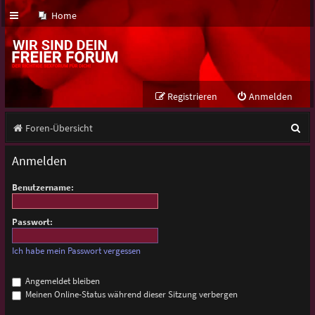
Home
Registrieren
Anmelden
S
Foren-Übersicht
u
Anmelden
c
Benutzername:
h
e
Passwort:
Ich habe mein Passwort vergessen
Angemeldet bleiben
Meinen Online-Status während dieser Sitzung verbergen