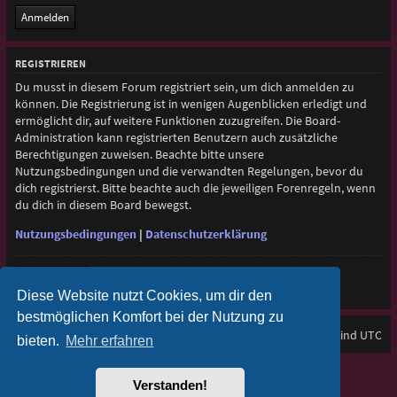
REGISTRIEREN
Du musst in diesem Forum registriert sein, um dich anmelden zu
können. Die Registrierung ist in wenigen Augenblicken erledigt und
ermöglicht dir, auf weitere Funktionen zuzugreifen. Die Board-
Administration kann registrierten Benutzern auch zusätzliche
Berechtigungen zuweisen. Beachte bitte unsere
Nutzungsbedingungen und die verwandten Regelungen, bevor du
dich registrierst. Bitte beachte auch die jeweiligen Forenregeln, wenn
du dich in diesem Board bewegst.
Nutzungsbedingungen
|
Datenschutzerklärung
Registrieren
Diese Website nutzt Cookies, um dir den
bestmöglichen Komfort bei der Nutzung zu
Foren-Übersicht
Alle Zeiten sind
UTC
bieten.
Mehr erfahren
Purplexion style by
Ian Bradley
Verstanden!
Powered by
phpBB
® Forum Software © phpBB Limited