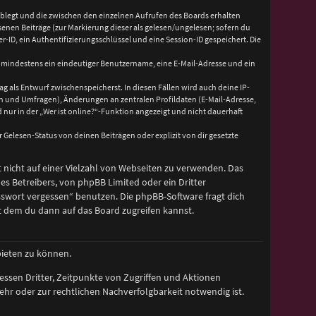
ablegt und die zwischen den einzelnen Aufrufen des Boards erhalten
esenen Beiträge (zur Markierung dieser als gelesen/ungelesen; sofern du
ID, ein Authentifizierungsschlüssel und eine Session-ID gespeichert. Die
nd mindestens ein eindeutiger Benutzername, eine E-Mail-Adresse und ein
ag als Entwurf zwischenspeicherst. In diesen Fällen wird auch deine IP-
en und Umfragen), Änderungen an zentralen Profildaten (E-Mail-Adresse,
ur in der „Wer ist online?“-Funktion angezeigt und nicht dauerhaft
Gelesen-Status von deinen Beiträgen oder explizit von dir gesetzte
t nicht auf einer Vielzahl von Webseiten zu verwenden. Das
es Betreibers, von phpBB Limited oder ein Dritter
sswort vergessen“ benutzen. Die phpBB-Software fragt dich
 dem du dann auf das Board zugreifen kannst.
bieten zu können.
essen Dritter, Zeitpunkte von Zugriffen und Aktionen
r oder zur rechtlichen Nachverfolgbarkeit notwendig ist.