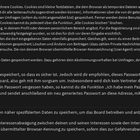
hrere Cookies. Cookies sind kleine Textdateien, die dein Browser als temporäre Dateien 
mit dir alle Seitenaufrufe zugeordnet werden können), Informationen über die von dir gel
n Umfragen (sofern du nicht angemeldet bist) gespeichert. Ferner werden deine Benutzer-
Cookies kannst du jederzeit über die Funktion „Alle Cookies löschen“ löschen.
ung, in deinem Profil oder deinem persönlichem Bereich angibst. Für die Registrierung si
wendig festgelegt wurden, so ist dies für dich vor deren Eingabe ersichtlich.
den die dort eingegebenen Daten ebenfalls gespeichert. Gleiches gilt, wenn du einen Beitr
 Aktionen gespeichert: Löschen und Ändern von Beiträgen (dazu zählen Private Nachricht
rsuche. Die von deinem Browser übermittelte Browser-Kennzeichnung (User Agent) wird n
re Daten gespeichert werden. Dazu gehören dein Abstimmungsverhalten bei Umfragen, der 
speichert, so dass es sicher ist. Jedoch wird dir empfohlen, dieses Passwor
oard, also geh mit ihm sorgsam um. Insbesondere wird dich kein Vertreter d
ein Passwort vergessen haben, so kannst du die Funktion „Ich habe mein Pa
d sendet anschließend ein neu generiertes Passwort an diese Adresse, mit
en näher spezifizierten Daten zu speichern, um das Board betreiben und an
 Interessenabwägung zwischen deinen und seinen Interessen sowie den Inter
bermittelter Browser-Kennung zu speichern, sofern dies zur Gefahrenabweh