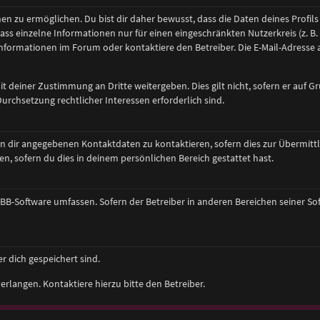
 zu ermöglichen. Du bist dir daher bewusst, dass die Daten deines Profils u
ass einzelne Informationen nur für einen eingeschränkten Nutzerkreis (z. B. 
ormationen im Forum oder kontaktiere den Betreiber. Die E-Mail-Adresse au
 deiner Zustimmung an Dritte weitergeben. Dies gilt nicht, sofern er auf G
urchsetzung rechtlicher Interessen erforderlich sind.
n dir angegebenen Kontaktdaten zu kontaktieren, sofern dies zur Übermittlu
n, sofern du dies in deinem persönlichen Bereich gestattet hast.
phpBB-Software umfassen. Sofern der Betreiber in anderen Bereichen seiner S
r dich gespeichert sind.
rlangen. Kontaktiere hierzu bitte den Betreiber.