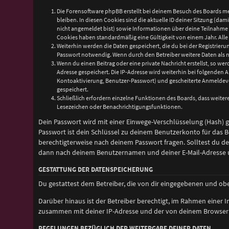
Die Forensoftware phpBB erstellt bei deinem Besuch des Boards me
bleiben. In diesen Cookies sind die aktuelle ID deiner Sitzung (da
nicht angemeldet bist) sowie Informationen über deine Teilnahme a
Cookies haben standardmäßig eine Gültigkeit von einem Jahr. Alle 
Weiterhin werden die Daten gespeichert, die du bei der Registrier
Passwort notwendig. Wenn durch den Betreiber weitere Daten als not
Wenn du einen Beitrag oder eine private Nachricht erstellst, so wer
Adresse gespeichert. Die IP-Adresse wird weiterhin bei folgenden
Kontoaktivierung, Benutzer-Passwort) und gescheiterte Anmeldeve
gespeichert.
Schließlich erfordern einzelne Funktionen des Boards, dass weite
Lesezeichen oder Benachrichtigungsfunktionen.
Dein Passwort wird mit einer Einwege-Verschlüsselung (Hash) ge
Passwort ist dein Schlüssel zu deinem Benutzerkonto für das B
berechtigterweise nach deinem Passwort fragen. Solltest du d
dann nach deinem Benutzernamen und deiner E-Mail-Adresse un
GESTATTUNG DER DATENSPEICHERUNG
Du gestattest dem Betreiber, die von dir eingegebenen und ob
Darüber hinaus ist der Betreiber berechtigt, im Rahmen einer
zusammen mit deiner IP-Adresse und der von deinem Browser ü
REGELUNGEN BEZÜGLICH DER WEITERGABE DEINER DATEN