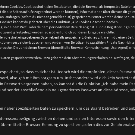
hrere Cookies. Cookies sind kleine Textdateien, die dein Browser als temporäre Dateien 
mit dir alle Seitenaufrufe zugeordnet werden können), Informationen über die von dir gel
n Umfragen (sofern du nicht angemeldet bist) gespeichert. Ferner werden deine Benutzer-
Cookies kannst du jederzeit über die Funktion „Alle Cookies löschen“ löschen.
ung, in deinem Profil oder deinem persönlichem Bereich angibst. Für die Registrierung si
wendig festgelegt wurden, so ist dies für dich vor deren Eingabe ersichtlich.
den die dort eingegebenen Daten ebenfalls gespeichert. Gleiches gilt, wenn du einen Beitr
 Aktionen gespeichert: Löschen und Ändern von Beiträgen (dazu zählen Private Nachricht
rsuche. Die von deinem Browser übermittelte Browser-Kennzeichnung (User Agent) wird n
re Daten gespeichert werden. Dazu gehören dein Abstimmungsverhalten bei Umfragen, der 
speichert, so dass es sicher ist. Jedoch wird dir empfohlen, dieses Passwor
oard, also geh mit ihm sorgsam um. Insbesondere wird dich kein Vertreter d
ein Passwort vergessen haben, so kannst du die Funktion „Ich habe mein Pa
d sendet anschließend ein neu generiertes Passwort an diese Adresse, mit
en näher spezifizierten Daten zu speichern, um das Board betreiben und an
 Interessenabwägung zwischen deinen und seinen Interessen sowie den Inter
bermittelter Browser-Kennung zu speichern, sofern dies zur Gefahrenabweh