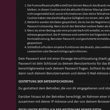
Die Forensoftware phpBB erstellt bei deinem Besuch des Boards me
bleiben. In diesen Cookies sind die aktuelle ID deiner Sitzung (da
nicht angemeldet bist) sowie Informationen über deine Teilnahme a
Cookies haben standardmäßig eine Gültigkeit von einem Jahr. Alle 
Weiterhin werden die Daten gespeichert, die du bei der Registrier
Passwort notwendig. Wenn durch den Betreiber weitere Daten als not
Wenn du einen Beitrag oder eine private Nachricht erstellst, so wer
Adresse gespeichert. Die IP-Adresse wird weiterhin bei folgenden
Kontoaktivierung, Benutzer-Passwort) und gescheiterte Anmeldeve
gespeichert.
Schließlich erfordern einzelne Funktionen des Boards, dass weite
Lesezeichen oder Benachrichtigungsfunktionen.
Dein Passwort wird mit einer Einwege-Verschlüsselung (Hash) ge
Passwort ist dein Schlüssel zu deinem Benutzerkonto für das B
berechtigterweise nach deinem Passwort fragen. Solltest du d
dann nach deinem Benutzernamen und deiner E-Mail-Adresse un
GESTATTUNG DER DATENSPEICHERUNG
Du gestattest dem Betreiber, die von dir eingegebenen und ob
Darüber hinaus ist der Betreiber berechtigt, im Rahmen einer
zusammen mit deiner IP-Adresse und der von deinem Browser ü
REGELUNGEN BEZÜGLICH DER WEITERGABE DEINER DATEN