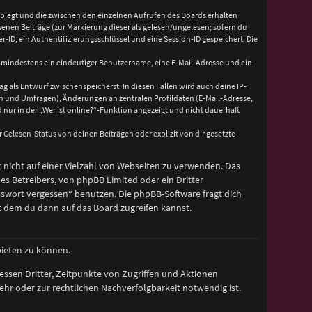
ablegt und die zwischen den einzelnen Aufrufen des Boards erhalten
esenen Beiträge (zur Markierung dieser als gelesen/ungelesen; sofern du
ID, ein Authentifizierungsschlüssel und eine Session-ID gespeichert. Die
nd mindestens ein eindeutiger Benutzername, eine E-Mail-Adresse und ein
ag als Entwurf zwischenspeicherst. In diesen Fällen wird auch deine IP-
en und Umfragen), Änderungen an zentralen Profildaten (E-Mail-Adresse,
ur in der „Wer ist online?“-Funktion angezeigt und nicht dauerhaft
Gelesen-Status von deinen Beiträgen oder explizit von dir gesetzte
t nicht auf einer Vielzahl von Webseiten zu verwenden. Das
es Betreibers, von phpBB Limited oder ein Dritter
sswort vergessen“ benutzen. Die phpBB-Software fragt dich
 dem du dann auf das Board zugreifen kannst.
bieten zu können.
essen Dritter, Zeitpunkte von Zugriffen und Aktionen
r oder zur rechtlichen Nachverfolgbarkeit notwendig ist.