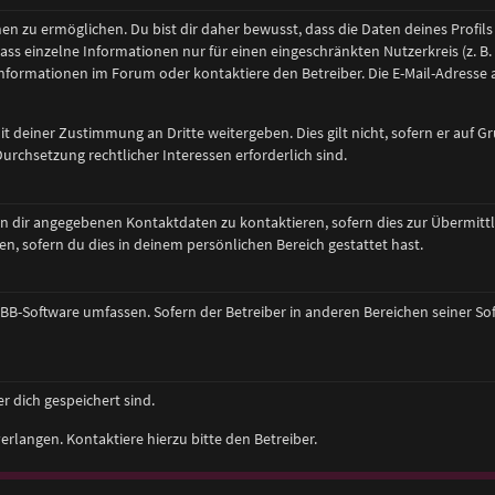
 zu ermöglichen. Du bist dir daher bewusst, dass die Daten deines Profils u
ass einzelne Informationen nur für einen eingeschränkten Nutzerkreis (z. B. 
ormationen im Forum oder kontaktiere den Betreiber. Die E-Mail-Adresse au
 deiner Zustimmung an Dritte weitergeben. Dies gilt nicht, sofern er auf G
urchsetzung rechtlicher Interessen erforderlich sind.
n dir angegebenen Kontaktdaten zu kontaktieren, sofern dies zur Übermittlu
n, sofern du dies in deinem persönlichen Bereich gestattet hast.
phpBB-Software umfassen. Sofern der Betreiber in anderen Bereichen seiner S
r dich gespeichert sind.
rlangen. Kontaktiere hierzu bitte den Betreiber.