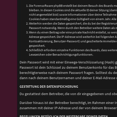
Die Forensoftware phpBB erstellt bei deinem Besuch des Boards me
bleiben. In diesen Cookies sind die aktuelle ID deiner Sitzung (da
nicht angemeldet bist) sowie Informationen über deine Teilnahme a
Cookies haben standardmäßig eine Gültigkeit von einem Jahr. Alle 
Weiterhin werden die Daten gespeichert, die du bei der Registrier
Passwort notwendig. Wenn durch den Betreiber weitere Daten als not
Wenn du einen Beitrag oder eine private Nachricht erstellst, so wer
Adresse gespeichert. Die IP-Adresse wird weiterhin bei folgenden
Kontoaktivierung, Benutzer-Passwort) und gescheiterte Anmeldeve
gespeichert.
Schließlich erfordern einzelne Funktionen des Boards, dass weite
Lesezeichen oder Benachrichtigungsfunktionen.
Dein Passwort wird mit einer Einwege-Verschlüsselung (Hash) ge
Passwort ist dein Schlüssel zu deinem Benutzerkonto für das B
berechtigterweise nach deinem Passwort fragen. Solltest du d
dann nach deinem Benutzernamen und deiner E-Mail-Adresse un
GESTATTUNG DER DATENSPEICHERUNG
Du gestattest dem Betreiber, die von dir eingegebenen und ob
Darüber hinaus ist der Betreiber berechtigt, im Rahmen einer
zusammen mit deiner IP-Adresse und der von deinem Browser ü
REGELUNGEN BEZÜGLICH DER WEITERGABE DEINER DATEN