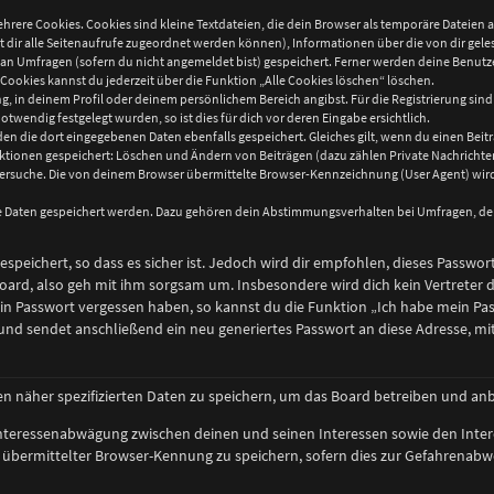
hrere Cookies. Cookies sind kleine Textdateien, die dein Browser als temporäre Dateien 
mit dir alle Seitenaufrufe zugeordnet werden können), Informationen über die von dir gel
n Umfragen (sofern du nicht angemeldet bist) gespeichert. Ferner werden deine Benutzer-
Cookies kannst du jederzeit über die Funktion „Alle Cookies löschen“ löschen.
ung, in deinem Profil oder deinem persönlichem Bereich angibst. Für die Registrierung si
wendig festgelegt wurden, so ist dies für dich vor deren Eingabe ersichtlich.
den die dort eingegebenen Daten ebenfalls gespeichert. Gleiches gilt, wenn du einen Beitr
 Aktionen gespeichert: Löschen und Ändern von Beiträgen (dazu zählen Private Nachricht
rsuche. Die von deinem Browser übermittelte Browser-Kennzeichnung (User Agent) wird n
re Daten gespeichert werden. Dazu gehören dein Abstimmungsverhalten bei Umfragen, der 
speichert, so dass es sicher ist. Jedoch wird dir empfohlen, dieses Passwor
oard, also geh mit ihm sorgsam um. Insbesondere wird dich kein Vertreter d
ein Passwort vergessen haben, so kannst du die Funktion „Ich habe mein Pa
d sendet anschließend ein neu generiertes Passwort an diese Adresse, mit
en näher spezifizierten Daten zu speichern, um das Board betreiben und an
 Interessenabwägung zwischen deinen und seinen Interessen sowie den Inter
bermittelter Browser-Kennung zu speichern, sofern dies zur Gefahrenabweh