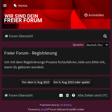
Home
Anmelden
S
Foren-Übersicht
u
Sprache:
c
Freier Forum - Registrierung
h
Um mit dem Registrierungs-Prozess fortzufahren, teile uns bitte mit,
e
wann du geboren wurdest.
Foren-Übersicht
Alle Zeiten sind
UTC
Purplexion style by
Ian Bradley
Powered by
phpBB
® Forum Software © phpBB Limited