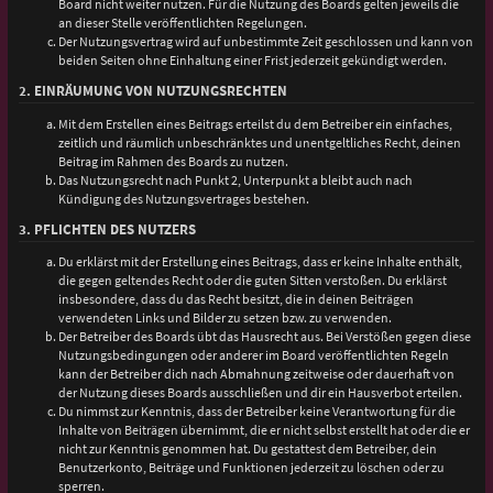
Board nicht weiter nutzen. Für die Nutzung des Boards gelten jeweils die
an dieser Stelle veröffentlichten Regelungen.
Der Nutzungsvertrag wird auf unbestimmte Zeit geschlossen und kann von
beiden Seiten ohne Einhaltung einer Frist jederzeit gekündigt werden.
2. EINRÄUMUNG VON NUTZUNGSRECHTEN
Mit dem Erstellen eines Beitrags erteilst du dem Betreiber ein einfaches,
zeitlich und räumlich unbeschränktes und unentgeltliches Recht, deinen
Beitrag im Rahmen des Boards zu nutzen.
Das Nutzungsrecht nach Punkt 2, Unterpunkt a bleibt auch nach
Kündigung des Nutzungsvertrages bestehen.
3. PFLICHTEN DES NUTZERS
Du erklärst mit der Erstellung eines Beitrags, dass er keine Inhalte enthält,
die gegen geltendes Recht oder die guten Sitten verstoßen. Du erklärst
insbesondere, dass du das Recht besitzt, die in deinen Beiträgen
verwendeten Links und Bilder zu setzen bzw. zu verwenden.
Der Betreiber des Boards übt das Hausrecht aus. Bei Verstößen gegen diese
Nutzungsbedingungen oder anderer im Board veröffentlichten Regeln
kann der Betreiber dich nach Abmahnung zeitweise oder dauerhaft von
der Nutzung dieses Boards ausschließen und dir ein Hausverbot erteilen.
Du nimmst zur Kenntnis, dass der Betreiber keine Verantwortung für die
Inhalte von Beiträgen übernimmt, die er nicht selbst erstellt hat oder die er
nicht zur Kenntnis genommen hat. Du gestattest dem Betreiber, dein
Benutzerkonto, Beiträge und Funktionen jederzeit zu löschen oder zu
sperren.