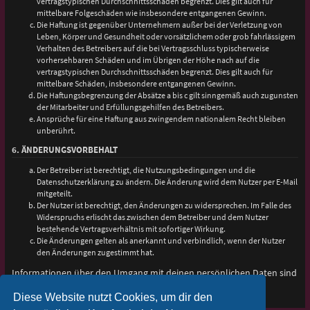
vertragstypischen Durchschnittsschäden begrenzt. Dies gilt auch für
mittelbare Folgeschäden wie insbesondere entgangenen Gewinn.
Die Haftung ist gegenüber Unternehmern außer bei der Verletzung von
Leben, Körper und Gesundheit oder vorsätzlichem oder grob fahrlässigem
Verhalten des Betreibers auf die bei Vertragsschluss typischerweise
vorhersehbaren Schäden und im Übrigen der Höhe nach auf die
vertragstypischen Durchschnittsschäden begrenzt. Dies gilt auch für
mittelbare Schäden, insbesondere entgangenen Gewinn.
Die Haftungsbegrenzung der Absätze a bis c gilt sinngemäß auch zugunsten
der Mitarbeiter und Erfüllungsgehilfen des Betreibers.
Ansprüche für eine Haftung aus zwingendem nationalem Recht bleiben
unberührt.
6. ÄNDERUNGSVORBEHALT
Der Betreiber ist berechtigt, die Nutzungsbedingungen und die
Datenschutzerklärung zu ändern. Die Änderung wird dem Nutzer per E-Mail
mitgeteilt.
Der Nutzer ist berechtigt, den Änderungen zu widersprechen. Im Falle des
Widerspruchs erlischt das zwischen dem Betreiber und dem Nutzer
bestehende Vertragsverhältnis mit sofortiger Wirkung.
Die Änderungen gelten als anerkannt und verbindlich, wenn der Nutzer
den Änderungen zugestimmt hat.
Informationen über den Umgang mit deinen persönlichen Daten sind
in der Datenschutzerklärung enthalten.
Diese Website nutzt Cookies, um dir den