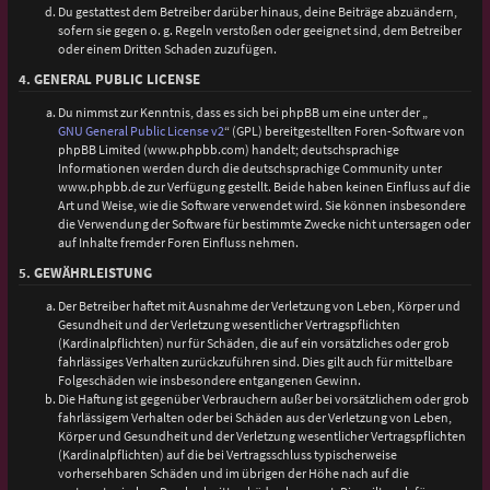
Du gestattest dem Betreiber darüber hinaus, deine Beiträge abzuändern,
sofern sie gegen o. g. Regeln verstoßen oder geeignet sind, dem Betreiber
oder einem Dritten Schaden zuzufügen.
4. GENERAL PUBLIC LICENSE
Du nimmst zur Kenntnis, dass es sich bei phpBB um eine unter der „
GNU General Public License v2
“ (GPL) bereitgestellten Foren-Software von
phpBB Limited (www.phpbb.com) handelt; deutschsprachige
Informationen werden durch die deutschsprachige Community unter
www.phpbb.de zur Verfügung gestellt. Beide haben keinen Einfluss auf die
Art und Weise, wie die Software verwendet wird. Sie können insbesondere
die Verwendung der Software für bestimmte Zwecke nicht untersagen oder
auf Inhalte fremder Foren Einfluss nehmen.
5. GEWÄHRLEISTUNG
Der Betreiber haftet mit Ausnahme der Verletzung von Leben, Körper und
Gesundheit und der Verletzung wesentlicher Vertragspflichten
(Kardinalpflichten) nur für Schäden, die auf ein vorsätzliches oder grob
fahrlässiges Verhalten zurückzuführen sind. Dies gilt auch für mittelbare
Folgeschäden wie insbesondere entgangenen Gewinn.
Die Haftung ist gegenüber Verbrauchern außer bei vorsätzlichem oder grob
fahrlässigem Verhalten oder bei Schäden aus der Verletzung von Leben,
Körper und Gesundheit und der Verletzung wesentlicher Vertragspflichten
(Kardinalpflichten) auf die bei Vertragsschluss typischerweise
vorhersehbaren Schäden und im übrigen der Höhe nach auf die