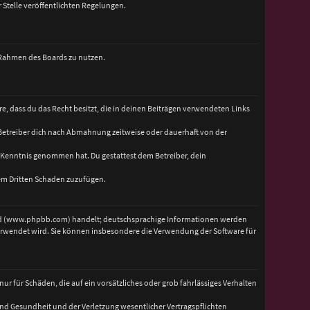
 Stelle veröffentlichten Regelungen.
m Rahmen des Boards zu nutzen.
ere, dass du das Recht besitzt, die in deinen Beiträgen verwendeten Links
 Betreiber dich nach Abmahnung zeitweise oder dauerhaft von der
zur Kenntnis genommen hat. Du gestattest dem Betreiber, dein
nem Dritten Schaden zuzufügen.
ted (www.phpbb.com) handelt; deutschsprachige Informationen werden
verwendet wird. Sie können insbesondere die Verwendung der Software für
r für Schäden, die auf ein vorsätzliches oder grob fahrlässiges Verhalten
und Gesundheit und der Verletzung wesentlicher Vertragspflichten