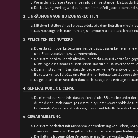
Wenn du mit diesen Regelungen nicht einverstanden bist, so darfst 
Der Nutzungsvertrag wird auf unbestimmte Zeit geschlossen und ka
2. EINRÄUMUNG VON NUTZUNGSRECHTEN
Mit dem Erstellen eines Beitrags erteilst du dem Betreiber ein ein
Das Nutzungsrecht nach Punkt 2, Unterpunkt a bleibt auch nach 
3. PFLICHTEN DES NUTZERS
Du erklärst mit der Erstellung eines Beitrags, dass er keine Inhalt
und Bilder zu setzen bzw. zu verwenden.
Der Betreiber des Boards übt das Hausrecht aus. Bei Verstößen g
Nutzung dieses Boards ausschließen und dir ein Hausverbot erteil
Du nimmst zur Kenntnis, dass der Betreiber keine Verantwortung für
Benutzerkonto, Beiträge und Funktionen jederzeit zu löschen oder
Du gestattest dem Betreiber darüber hinaus, deine Beiträge abzuän
4. GENERAL PUBLIC LICENSE
Du nimmst zur Kenntnis, dass es sich bei phpBB um eine unter der 
durch die deutschsprachige Community unter www.phpbb.de zur Ver
bestimmte Zwecke nicht untersagen oder auf Inhalte fremder Fore
5. GEWÄHRLEISTUNG
Der Betreiber haftet mit Ausnahme der Verletzung von Leben, Körper
zurückzuführen sind. Dies gilt auch für mittelbare Folgeschäden
Die Haftung ist gegenüber Verbrauchern außer bei vorsätzlichem o