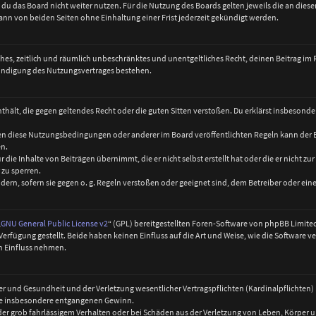
du das Board nicht weiter nutzen. Für die Nutzung des Boards gelten jeweils die an dieser
nn von beiden Seiten ohne Einhaltung einer Frist jederzeit gekündigt werden.
faches, zeitlich und räumlich unbeschränktes und unentgeltliches Recht, deinen Beitrag i
Kündigung des Nutzungsvertrages bestehen.
e enthält, die gegen geltendes Recht oder die guten Sitten verstoßen. Du erklärst insbesond
egen diese Nutzungsbedingungen oder anderer im Board veröffentlichten Regeln kann der
en.
 die Inhalte von Beiträgen übernimmt, die er nicht selbst erstellt hat oder die er nicht 
 zu sperren.
dern, sofern sie gegen o. g. Regeln verstoßen oder geeignet sind, dem Betreiber oder ei
„
GNU General Public License v2
“ (GPL) bereitgestellten Foren-Software von phpBB Limi
fügung gestellt. Beide haben keinen Einfluss auf die Art und Weise, wie die Software 
n Einfluss nehmen.
 und Gesundheit und der Verletzung wesentlicher Vertragspflichten (Kardinalpflichten) nu
 wie insbesondere entgangenen Gewinn.
der grob fahrlässigem Verhalten oder bei Schäden aus der Verletzung von Leben, Körper 