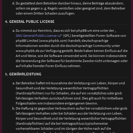
Du gestattest dem Betreiber darüber hinaus, deine Beiträge abzuändern,
sofern sie gegen o. g. Regeln verstoßen oder geeignet sind, dem Betreiber
oder einem Dritten Schaden zuzufügen.
4. GENERAL PUBLIC LICENSE
Du nimmst zur Kenntnis, dass es sich bei phpBB um eine unter der „
GNU General Public License v2
“ (GPL) bereitgestellten Foren-Software von
phpBB Limited (www.phpbb.com) handelt; deutschsprachige
Informationen werden durch die deutschsprachige Community unter
www.phpbb.de zur Verfügung gestellt. Beide haben keinen Einfluss auf die
Art und Weise, wie die Software verwendet wird. Sie können insbesondere
die Verwendung der Software für bestimmte Zwecke nicht untersagen oder
auf Inhalte fremder Foren Einfluss nehmen.
5. GEWÄHRLEISTUNG
Der Betreiber haftet mit Ausnahme der Verletzung von Leben, Körper und
Gesundheit und der Verletzung wesentlicher Vertragspflichten
(Kardinalpflichten) nur für Schäden, die auf ein vorsätzliches oder grob
fahrlässiges Verhalten zurückzuführen sind. Dies gilt auch für mittelbare
Folgeschäden wie insbesondere entgangenen Gewinn.
Die Haftung ist gegenüber Verbrauchern außer bei vorsätzlichem oder grob
fahrlässigem Verhalten oder bei Schäden aus der Verletzung von Leben,
Körper und Gesundheit und der Verletzung wesentlicher Vertragspflichten
(Kardinalpflichten) auf die bei Vertragsschluss typischerweise
vorhersehbaren Schäden und im übrigen der Höhe nach auf die