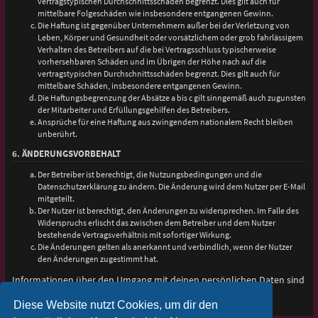
vertragstypischen Durchschnittsschäden begrenzt. Dies gilt auch für
mittelbare Folgeschäden wie insbesondere entgangenen Gewinn.
Die Haftung ist gegenüber Unternehmern außer bei der Verletzung von
Leben, Körper und Gesundheit oder vorsätzlichem oder grob fahrlässigem
Verhalten des Betreibers auf die bei Vertragsschluss typischerweise
vorhersehbaren Schäden und im Übrigen der Höhe nach auf die
vertragstypischen Durchschnittsschäden begrenzt. Dies gilt auch für
mittelbare Schäden, insbesondere entgangenen Gewinn.
Die Haftungsbegrenzung der Absätze a bis c gilt sinngemäß auch zugunsten
der Mitarbeiter und Erfüllungsgehilfen des Betreibers.
Ansprüche für eine Haftung aus zwingendem nationalem Recht bleiben
unberührt.
6. ÄNDERUNGSVORBEHALT
Der Betreiber ist berechtigt, die Nutzungsbedingungen und die
Datenschutzerklärung zu ändern. Die Änderung wird dem Nutzer per E-Mail
mitgeteilt.
Der Nutzer ist berechtigt, den Änderungen zu widersprechen. Im Falle des
Widerspruchs erlischt das zwischen dem Betreiber und dem Nutzer
bestehende Vertragsverhältnis mit sofortiger Wirkung.
Die Änderungen gelten als anerkannt und verbindlich, wenn der Nutzer
den Änderungen zugestimmt hat.
Informationen über den Umgang mit deinen persönlichen Daten sind
in der Datenschutzerklärung enthalten.
Diese Website nutzt Cookies, um dir den