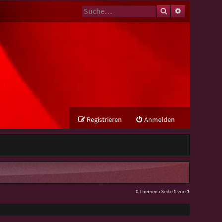
Suche
Erweiterte Su
Registrieren
Anmelden
0 Themen • Seite
1
von
1