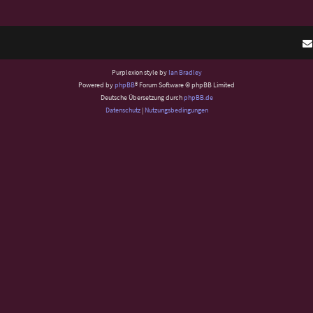
Purplexion style by
Ian Bradley
Powered by
phpBB
® Forum Software © phpBB Limited
Deutsche Übersetzung durch
phpBB.de
Datenschutz
|
Nutzungsbedingungen