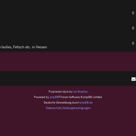
0
0
0
rladies, Fetisch etc. in Hessen
Purplexion style by
Ian Bradley
Powered by
phpBB
® Forum Software © phpBB Limited
Deutsche Übersetzung durch
phpBB.de
Datenschutz
|
Nutzungsbedingungen