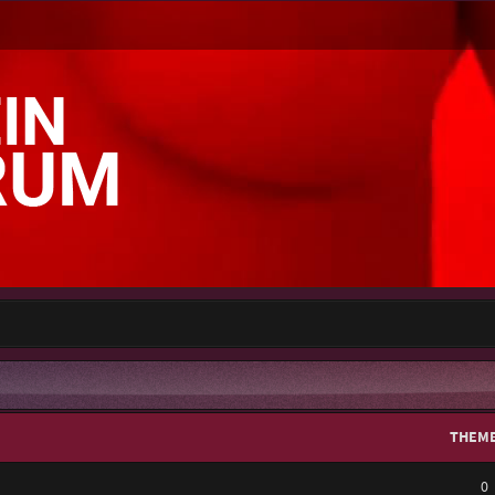
THEM
0