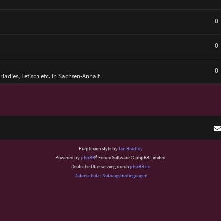
0
0
0
rrladies, Fetisch etc. in Sachsen-Anhalt
Purplexion style by
Ian Bradley
Powered by
phpBB
® Forum Software © phpBB Limited
Deutsche Übersetzung durch
phpBB.de
Datenschutz
|
Nutzungsbedingungen