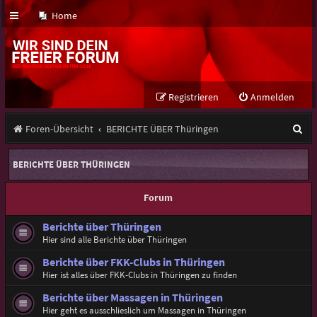
Home
Registrieren
Anmelden
S
Foren-Übersicht
BERICHTE ÜBER Thüringen
u
BERICHTE ÜBER THÜRINGEN
c
h
Forum
e
Berichte über Thüringen
Hier sind alle Berichte über Thüringen
Berichte über FKK-Clubs in Thüringen
Hier ist alles über FKK-Clubs in Thüringen zu finden
Berichte über Massagen in Thüringen
Hier geht es ausschlieslich um Massagen in Thüringen