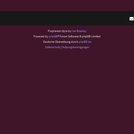
Purplexion style by
Ian Bradley
Powered by
phpBB
® Forum Software © phpBB Limited
Deutsche Übersetzung durch
phpBB.de
Datenschutz
|
Nutzungsbedingungen