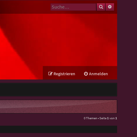
Suche
Erweiterte Su
Registrieren
Anmelden
0 Themen • Seite
1
von
1