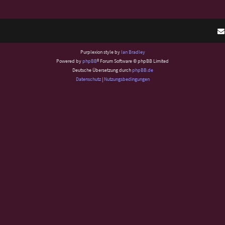
Purplexion style by
Ian Bradley
Powered by
phpBB
® Forum Software © phpBB Limited
Deutsche Übersetzung durch
phpBB.de
Datenschutz
|
Nutzungsbedingungen