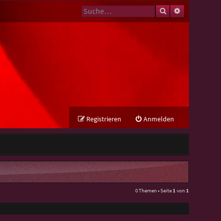
Suche
Erweiterte Su
Registrieren
Anmelden
0 Themen • Seite
1
von
1