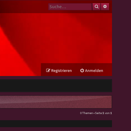
Suche
Erweiterte Su
Registrieren
Anmelden
0 Themen • Seite
1
von
1