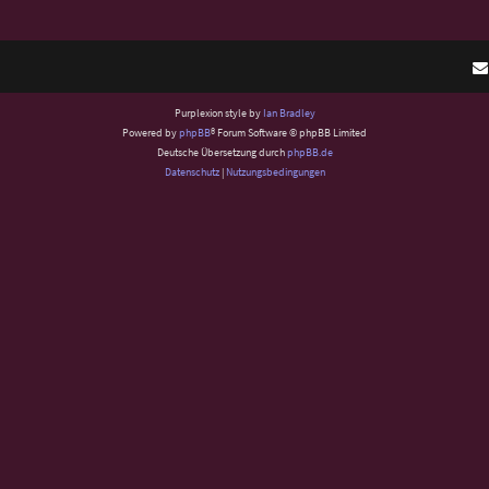
Purplexion style by
Ian Bradley
Powered by
phpBB
® Forum Software © phpBB Limited
Deutsche Übersetzung durch
phpBB.de
Datenschutz
|
Nutzungsbedingungen