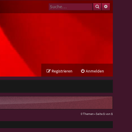
Suche
Erweiterte Su
Registrieren
Anmelden
0 Themen • Seite
1
von
1