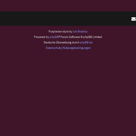
Purplexion style by
Ian Bradley
Powered by
phpBB
® Forum Software © phpBB Limited
Deutsche Übersetzung durch
phpBB.de
Datenschutz
|
Nutzungsbedingungen