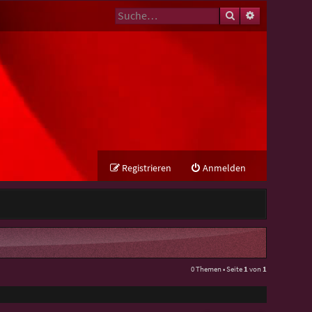
Suche
Erweiterte Su
Registrieren
Anmelden
0 Themen • Seite
1
von
1