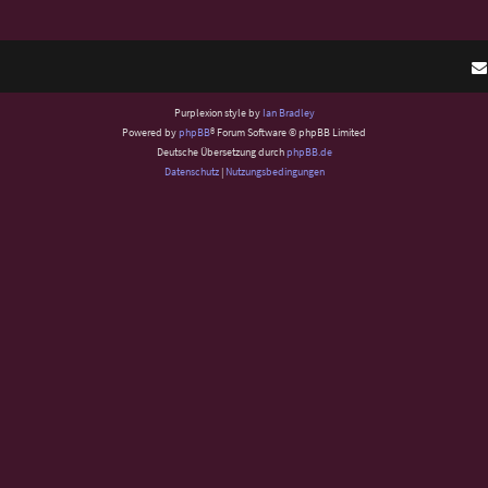
Purplexion style by
Ian Bradley
Powered by
phpBB
® Forum Software © phpBB Limited
Deutsche Übersetzung durch
phpBB.de
Datenschutz
|
Nutzungsbedingungen