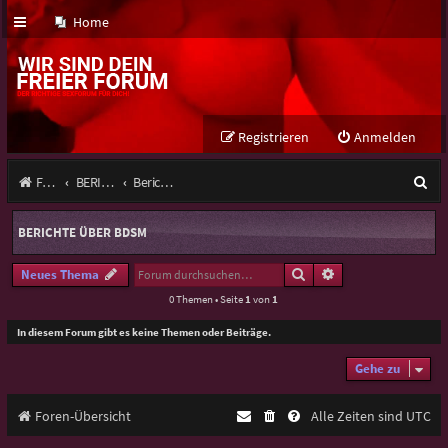
Home
Registrieren
Anmelden
S
Foren-Übersicht
BERICHTE ÜBER Nordrhein-Westfalen
Berichte über BDSM
u
BERICHTE ÜBER BDSM
c
h
Suche
Erweiterte Suche
Neues Thema
0 Themen • Seite
1
von
1
e
In diesem Forum gibt es keine Themen oder Beiträge.
Gehe zu
Foren-Übersicht
Alle Zeiten sind
UTC