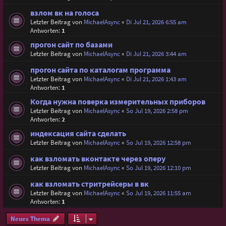
взлом вк на голоса
Letzter Beitrag von
MichaelAsync
«
Di Jul 21, 2026 6:55 am
Antworten:
1
прогон сайт по базами
Letzter Beitrag von
MichaelAsync
«
Di Jul 21, 2026 3:44 am
прогон сайта по каталогам программа
Letzter Beitrag von
MichaelAsync
«
Di Jul 21, 2026 1:43 am
Antworten:
1
Когда нужна поверка измерительных приборов
Letzter Beitrag von
MichaelAsync
«
So Jul 19, 2026 2:58 pm
Antworten:
2
индексация сайта сделать
Letzter Beitrag von
MichaelAsync
«
So Jul 19, 2026 12:58 pm
как взломать вконтакте через оперу
Letzter Beitrag von
MichaelAsync
«
So Jul 19, 2026 12:10 pm
как взломать стритрейсеры в вк
Letzter Beitrag von
MichaelAsync
«
So Jul 19, 2026 11:55 am
Antworten:
1
Neues Thema