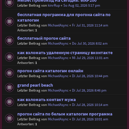
Melbet Промокод На Сегодня: WAP200
Letzter Beitrag von
kinrRup
«
So Aug 02, 2026 5:17 pm
бесплатная программа для прогона сайта по
каталогам
Letzter Beitrag von
MichaelAsync
«
Fr Jul 31, 2026 11:14 am
Antworten:
1
бесплатный прогон сайта
Letzter Beitrag von
MichaelAsync
«
Do Jul 30, 2026 8:02 am
как взломать удаленную страницу вконтакте
Letzter Beitrag von
MichaelAsync
«
Mi Jul 29, 2026 11:01 am
Antworten:
1
прогон сайта каталогам онлайн
Letzter Beitrag von
MichaelAsync
«
Di Jul 28, 2026 10:44 pm
grand pearl beach
Letzter Beitrag von
MichaelAsync
«
Di Jul 28, 2026 8:46 pm
как взломать контакт мужа
Letzter Beitrag von
MichaelAsync
«
Di Jul 28, 2026 10:14 am
прогон сайта по белым каталогам программа
Letzter Beitrag von
MichaelAsync
«
Di Jul 28, 2026 10:01 am
Antworten:
1