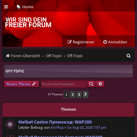
Home
Registrieren
Anmelden
S
Foren-Übersicht
Off-Topic
Off-Topic
u
OFF-TOPIC
c
h
Suche
Erweiterte Suche
Neues Thema
e
1
2
3
57 Themen
Nächste
Themen
Melbet Casino Промокод: WAP200
Letzter Beitrag von
kinrRup
«
So Aug 02, 2026 7:57 pm