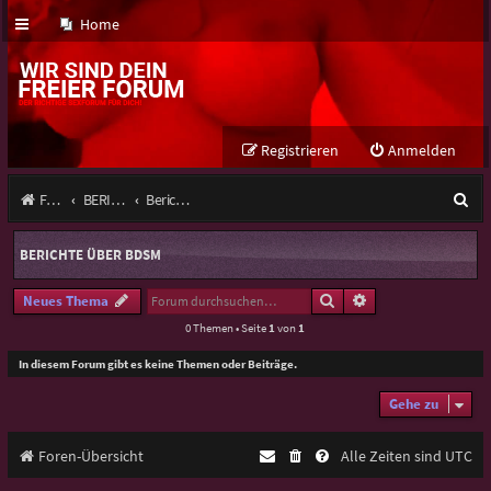
Home
Registrieren
Anmelden
S
Foren-Übersicht
BERICHTE ÜBER Rheinland-Pfalz
Berichte über BDSM
u
BERICHTE ÜBER BDSM
c
h
Suche
Erweiterte Suche
Neues Thema
0 Themen • Seite
1
von
1
e
In diesem Forum gibt es keine Themen oder Beiträge.
Gehe zu
Foren-Übersicht
Alle Zeiten sind
UTC