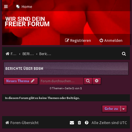
Home
Registrieren
Anmelden
S
Foren-Übersicht
BERICHTE ÜBER Saarland
Berichte über BDSM
u
BERICHTE ÜBER BDSM
c
h
Suche
Erweiterte Suche
Neues Thema
0 Themen • Seite
1
von
1
e
In diesem Forum gibt es keine Themen oder Beiträge.
Gehe zu
Foren-Übersicht
Alle Zeiten sind
UTC