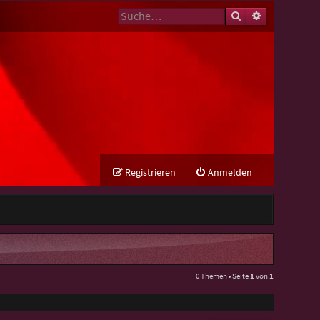
Suche
Erweiterte Su
Registrieren
Anmelden
0 Themen • Seite
1
von
1