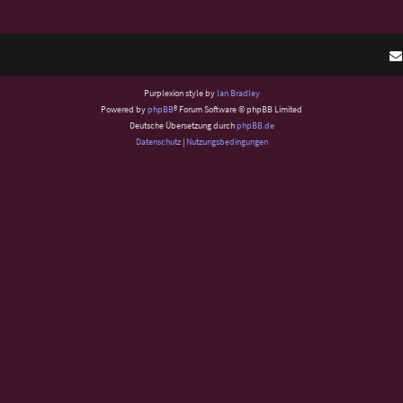
Purplexion style by
Ian Bradley
Powered by
phpBB
® Forum Software © phpBB Limited
Deutsche Übersetzung durch
phpBB.de
Datenschutz
|
Nutzungsbedingungen