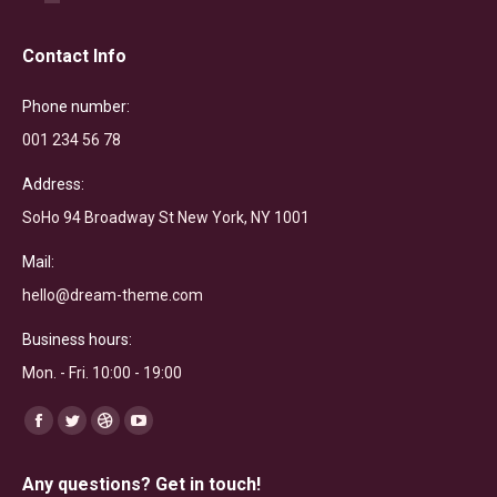
Contact Info
Phone number:
001 234 56 78
Address:
SoHo 94 Broadway St New York, NY 1001
Mail:
hello@dream-theme.com
Business hours:
Mon. - Fri. 10:00 - 19:00
Finden Sie uns auf:
Facebook
Twitter
Dribbble
YouTube
page
page
page
page
Any questions? Get in touch!
opens
opens
opens
opens