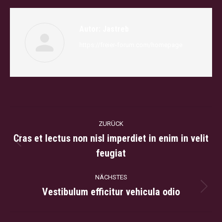
Facebook
Twitter
Pinterest
WhatsApp
LinkedIn
Autor:
Jastreb
https://freier-forum.com/homepage
Kommentarnavigation
ZURÜCK
Cras et lectus non nisl imperdiet in enim in velit
Vorheriger
feugiat
Beitrag:
NÄCHSTES
Vestibulum efficitur vehicula odio
Nächster
Beitrag: