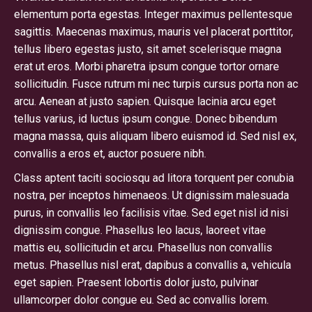
elementum porta egestas. Integer maximus pellentesque
sagittis. Maecenas maximus, mauris vel placerat porttitor,
tellus libero egestas justo, sit amet scelerisque magna
erat ut eros. Morbi pharetra ipsum congue tortor ornare
sollicitudin. Fusce rutrum mi nec turpis cursus porta non ac
arcu. Aenean at justo sapien. Quisque lacinia arcu eget
tellus varius, id luctus ipsum congue. Donec bibendum
magna massa, quis aliquam libero euismod id. Sed nisl ex,
convallis a eros et, auctor posuere nibh.
Class aptent taciti sociosqu ad litora torquent per conubia
nostra, per inceptos himenaeos. Ut dignissim malesuada
purus, in convallis leo facilisis vitae. Sed eget nisl id nisi
dignissim congue. Phasellus leo lacus, laoreet vitae
mattis eu, sollicitudin et arcu. Phasellus non convallis
metus. Phasellus nisl erat, dapibus a convallis a, vehicula
eget sapien. Praesent lobortis dolor justo, pulvinar
ullamcorper dolor congue eu. Sed ac convallis lorem.