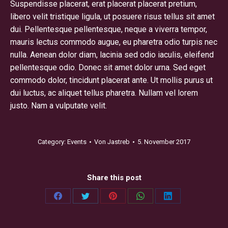
Suspendisse placerat, erat placerat placerat pretium,
libero velit tristique ligula, ut posuere risus tellus sit amet
dui. Pellentesque pellentesque, neque a viverra tempor,
mauris lectus commodo augue, eu pharetra odio turpis nec
nulla. Aenean dolor diam, lacinia sed odio iaculis, eleifend
pellentesque odio. Donec sit amet dolor urna. Sed eget
commodo dolor, tincidunt placerat ante. Ut mollis purus ut
dui luctus, ac aliquet tellus pharetra. Nullam vel lorem
justo. Nam a vulputate velit.
Category:
Events
Von
Jastreb
5. November 2017
Share this post
Share
Share
Share
Share
Share
on
on
on
on
on