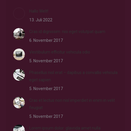
Hallo Welt!
13. Juli 2022
Cras id dignissim: nisi eget volutpat quam
6. November 2017
Vestibulum efficitur vehicula odio
5. November 2017
Phasellus nisl erat – dapibus a convallis vehicula
eget sapien
5. November 2017
Cras et lectus non nisl imperdiet in enim in velit
feugiat
5. November 2017
Lorem ipsum dolor: glavrida amet nulla